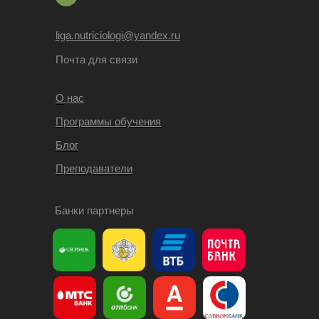
liga.nutriciologi@yandex.ru
Почта для связи
О
нас
Программы обучения
Блог
Преподаватели
Банки партнеры